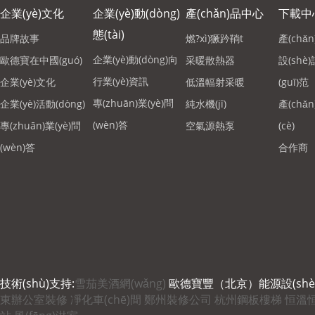
企業(yè)文化
企業(yè)動(dòng)
產(chǎn)品中心
下載中
態(tài)
品牌故事
燃?xì)獗趻鞝t
產(chǎn
企業(yè)動(dòng)向
歐德寶在中國(guó)
采暖散熱器
設(shè)
行業(yè)資訊
企業(yè)文化
低溫輻射采暖
(guī)范
專(zhuān)業(yè)問
企業(yè)活動(dòng)
純水機(jī)
產(ch
(wèn)答
專(zhuān)業(yè)問
空氣源熱泵
(cè)
(wèn)答
合作商
技術(shù)支持:
雪茄美酒網(wǎng)
歐德寶豐（北京）能源設(sh
東辦公室裝修
凈化車(chē)間
鄭州裝修公司
杭州鋼板樓梯
恒溫